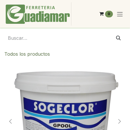
Ir al contenido
0
Todos los productos