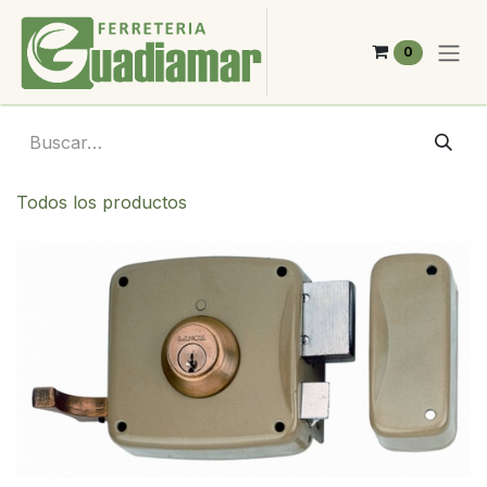
Ir al contenido
0
Todos los productos