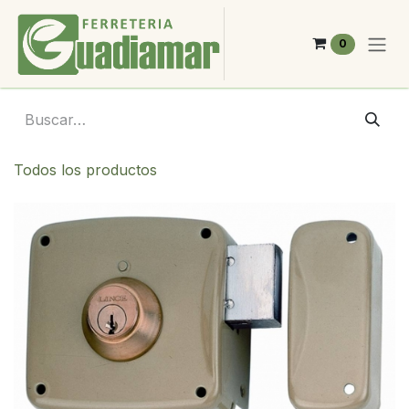
Ir al contenido
0
Todos los productos