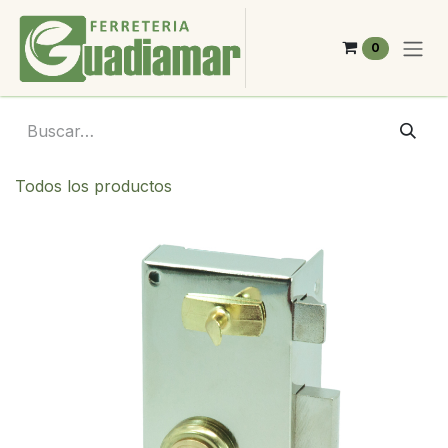
Ir al contenido
0
Todos los productos