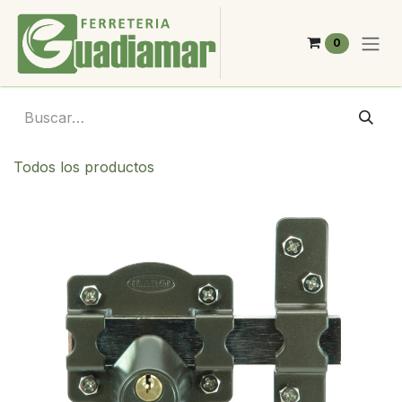
Ir al contenido
0
Todos los productos