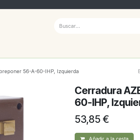
 NOSOTROS
reponer 56-A-60-IHP, Izquierda
Cerradura AZ
60-IHP, Izquie
53,85
€
Añadir a la cesta