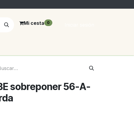
Mi cesta
0
Iniciar sesión
BE sobreponer 56-A-
rda