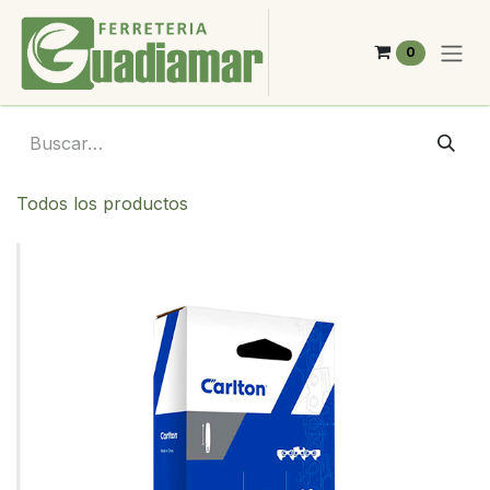
Ir al contenido
0
Todos los productos