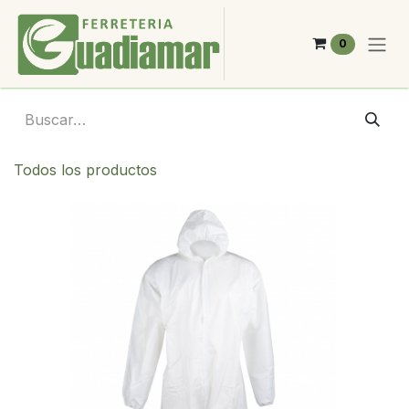
Ir al contenido
0
Todos los productos