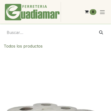
Ir al contenido
0
Todos los productos