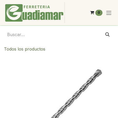
Ir al contenido
0
Todos los productos