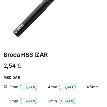
Broca HSS IZAR
2,54
€
MEDIDAS
3mm
4mm
4.5mm
+
0,04
€
+
0,45
€
5mm
6mm
+
0,24
€
+
1,23
€