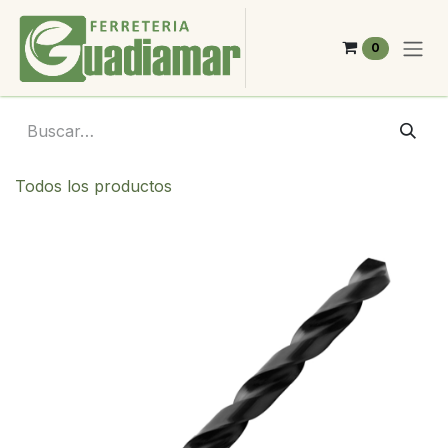
Ir al contenido
0
Todos los productos