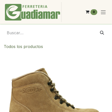
Ir al contenido
0
Todos los productos