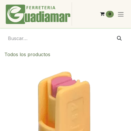
Ir al contenido
0
Todos los productos