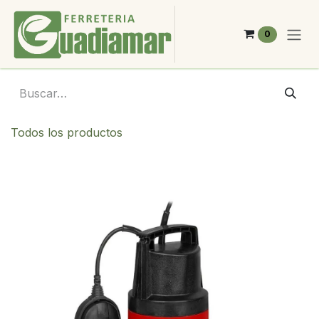
Ir al contenido
0
Todos los productos