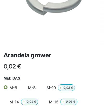
Arandela grower
0,02
€
MEDIDAS
M-6
M-8
M-10
+
0,02
€
M-14
M-16
+
0,04
€
+
0,06
€