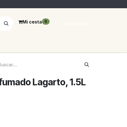
Mi cesta
0
Iniciar sesión
umado Lagarto, 1.5L