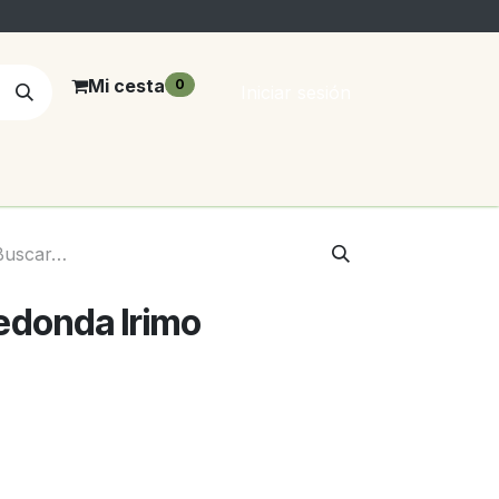
Mi cesta
0
Iniciar sesión
redonda Irimo