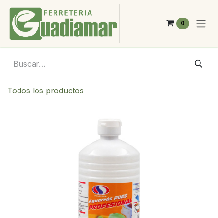
Ir al contenido
0
Todos los productos