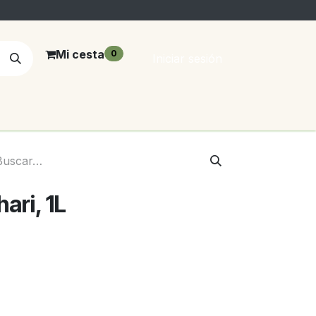
Mi cesta
0
Iniciar sesión
ari, 1L