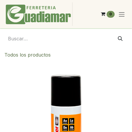
Ir al contenido
0
Todos los productos