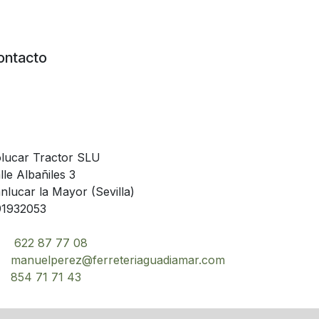
ontacto
lucar Tractor SLU
lle Albañiles 3
nlucar la Mayor (Sevilla)
1932053
622 87 77 08
manuelperez@ferreteriaguadiamar.com
854 71 71 43