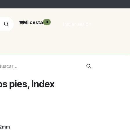
Mi cesta
0
Iniciar sesión
s pies, Index
2mm