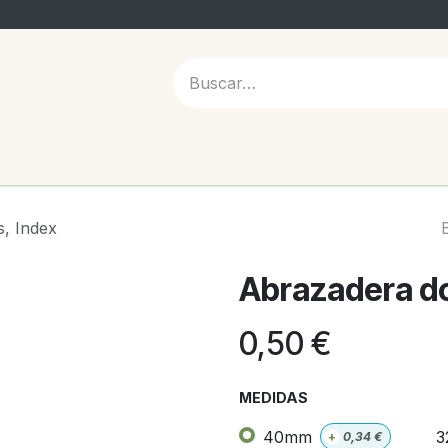
 NOSOTROS
s, Index
Abrazadera do
0,50
€
MEDIDAS
40mm
3
+
0,34
€