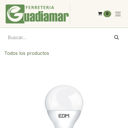
Ir al contenido
0
Todos los productos