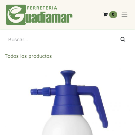
Ir al contenido
0
Todos los productos