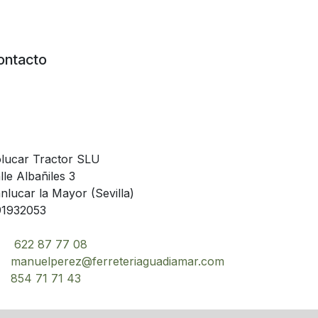
ontacto
lucar Tractor SLU
lle Albañiles 3
nlucar la Mayor (Sevilla)
1932053
622 87 77 08
manuelperez@ferreteriaguadiamar.com
854 71 71 43