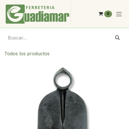
Ir al contenido
0
Todos los productos