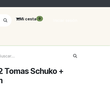
Mi cesta
0
Iniciar sesión
 2 Tomas Schuko +
m