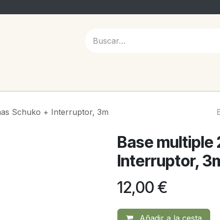
 NOSOTROS
mas Schuko + Interruptor, 3m
Base multiple
Interruptor, 3
12,00
€
Añadir a la cesta