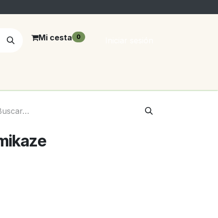
Mi cesta
0
Iniciar sesión
mikaze