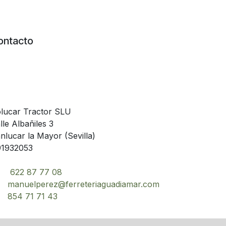
ontacto
lucar Tractor SLU
lle Albañiles 3
nlucar la Mayor (Sevilla)
1932053
622 87 77 08
manuelperez@ferreteriaguadiamar.com
854 71 71 43