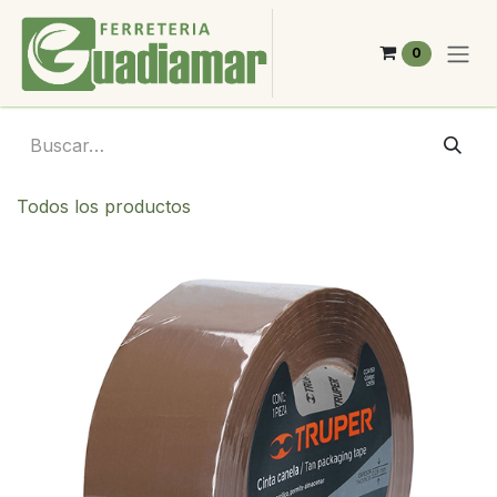
Ir al contenido
0
Todos los productos