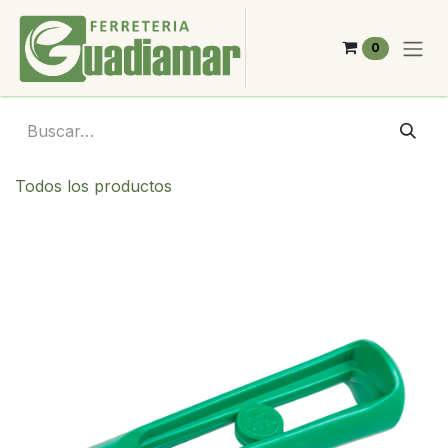
Ir al contenido
0
Todos los productos