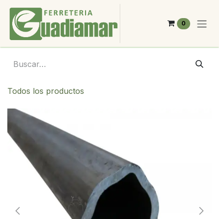
Ir al contenido
0
Todos los productos