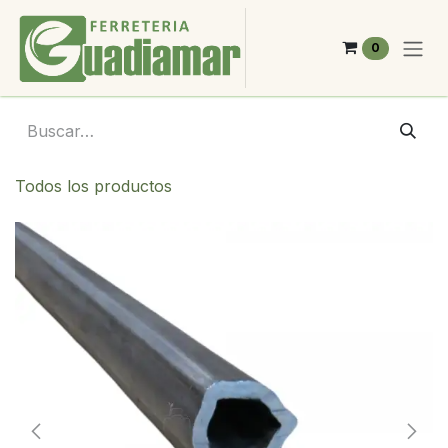
Ir al contenido
0
Todos los productos